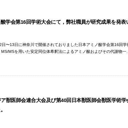
酸学会第16回学術大会にて，弊社職員が研究成果を発表
1月12日〜13日に神奈川で開催されておりました日本アミノ酸学会第16
TQD MS/MSを用いた安定同位体希釈法によるアミノ酸およびその代謝物一
ジア獣医師会連合大会及び第40回日本獣医師会獣医学術
た。