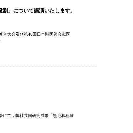
役割」について講演いたします。
会連合大会及び第40回日本獣医師会獣医
…
。
会大会にて，弊社共同研究成果「黒毛和種雌