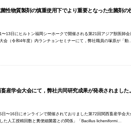
抗菌性物質製剤の慎重使用下でより重要となった生菌剤の
1月11〜13日にヒルトン福岡シーホークで開催される第21回アジア獣医師
大会（令和4年度）内ランチョンセミナーにて，弊社職員の塚原が「動
西畜産学会大会にて，弊社共同研究成果が発表されました
0月15日〜16日にオンラインで開催されておりました第72回関西畜産学
人工授精回数と糞便細菌叢との関係」「Bacillus licheniformi…