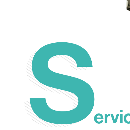
S
S
ervi