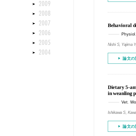
2009
2008
2007
Behavioral de
2006
Physiol
2005
Nishi S, Yajima 
2004
論文の
Dietary 5-am
in weanling p
Vet. Wo
Ishikawa S, Kaw
論文の